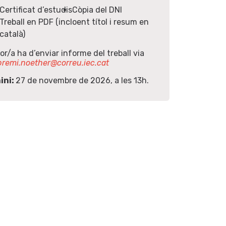
Certificat d’estudis
Còpia del DNI
Treball en PDF (incloent títol i resum en
català)
tor/a ha d’enviar informe del treball via
remi.noether@correu.iec.cat
ini:
27 de novembre de 2026, a les 13h.