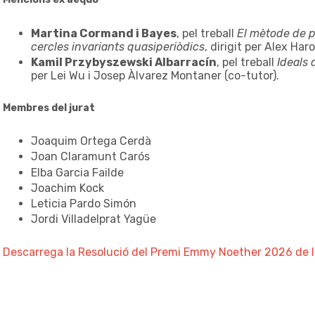
Martina Cormand i Bayes
, pel treball
El mètode de p
cercles invariants quasiperiòdics
, dirigit per Alex Har
Kamil Przybyszewski Albarracín
, pel treball
Ideals
per Lei Wu i Josep Àlvarez Montaner (co-tutor).
Membres del jurat
Joaquim Ortega Cerdà
Joan Claramunt Carós
Elba Garcia Failde
Joachim Kock
Leticia Pardo Simón
Jordi Villadelprat Yagüe
Descarrega la Resolució del Premi Emmy Noether 2026 de 