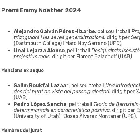
Premi Emmy Noether 2024
Alejandro Galván Pérez-Ilzarbe,
pel seu treball
Pro
triangulars i les seves generalitzacions,
dirigit per Ser
(Dartmouth College) i Marc Noy Serrano (UPC).
Unai Lejarza Alonso
, pel treball
Desigualtats isosist
projectius reals
, dirigit per Florent Balacheff (UAB).
Mencions ex aequo
Salim Boukfal Lazaar
, pel seu treball
Una introducci
des del punt de vista del passeig aleatori,
dirigit per 
(UAB).
Pedro López Sancha
, pel treball
Teoria de Bernstein
determinantals en característica positiva,
dirigit per
(University of Utah) i Josep Àlvarez Montaner (UPC).
Membres del jurat