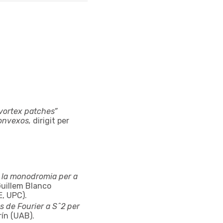
“vortex patches”
convexos,
dirigit per
 la monodromia per a
 Guillem Blanco
, UPC).
s de Fourier a S^2 per
rín (UAB).