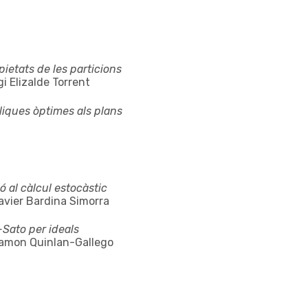
pietats de les particions
gi Elizalde Torrent
òliques òptimes als plans
ó al càlcul estocàstic
Xavier Bardina Simorra
-Sato per ideals
 Eamon Quinlan-Gallego