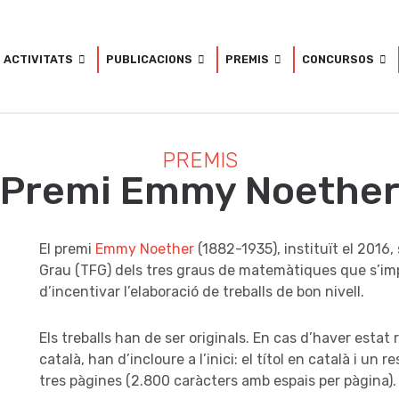
ACTIVITATS
PUBLICACIONS
PREMIS
CONCURSOS
PREMIS
Premi Emmy Noethe
El premi 
Emmy Noether
 (1882-1935), instituït el 2016, 
Grau (TFG) dels tres graus de matemàtiques que s’impa
d’incentivar l’elaboració de treballs de bon nivell.
Els treballs han de ser originals. En cas d’haver estat
català, han d’incloure a l’inici: el títol en català i u
tres pàgines (2.800 caràcters amb espais per pàgina).