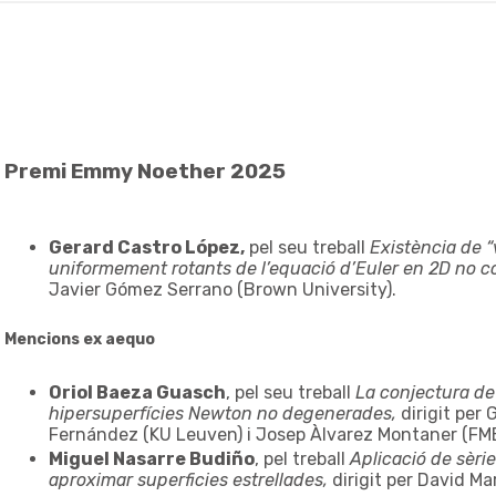
Premi Emmy Noether 2025
Gerard Castro López,
pel seu treball
Existència de 
uniformement rotants de l’equació d’Euler en 2D no 
Javier Gómez Serrano (Brown University).
Mencions ex aequo
Oriol Baeza Guasch
, pel seu treball
La conjectura de
hipersuperfícies Newton no degenerades,
dirigit per
Fernández (KU Leuven) i Josep Àlvarez Montaner (FME
Miguel Nasarre Budiño
, pel treball
Aplicació de sèrie
aproximar superficies estrellades,
dirigit per David Ma