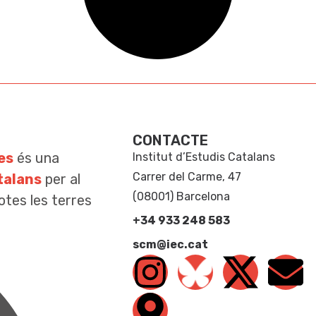
CONTACTE
es
és una
Institut d’Estudis Catalans
Carrer del Carme, 47
talans
per al
(08001) Barcelona
otes les terres
+34 933 248 583
scm@iec.cat