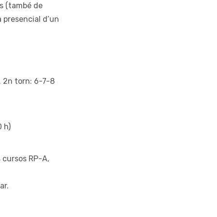
ts (també de
a presencial d’un
. 2n torn: 6-7-8
0 h)
s cursos RP-A,
ar.