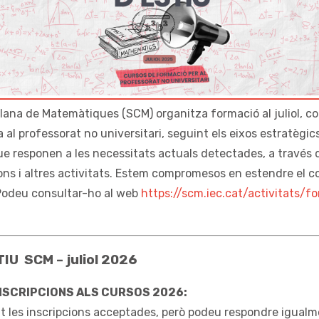
lana de Matemàtiques (SCM) organitza formació al juliol, c
 al professorat no universitari, seguint els eixos estratègic
ue responen a les necessitats actuals detectades, a través d’
ons i altres activitats. Estem compromesos en estendre el 
odeu consultar-ho al web
https://scm.iec.cat/activitats/f
IU SCM – juliol 2026
NSCRIPCIONS ALS CURSOS 2026:
 les inscripcions acceptades, però podeu respondre igualm