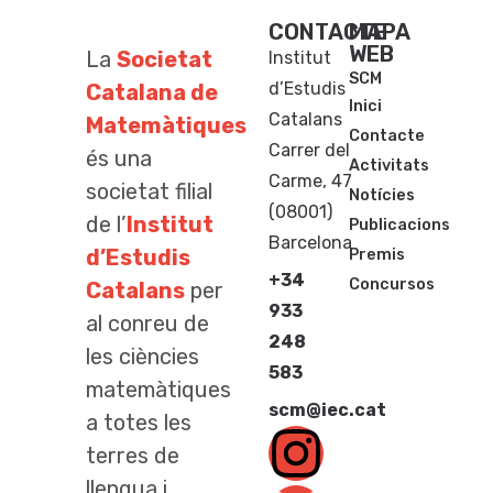
CONTACTE
MAPA
WEB
La
Societat
Institut
SCM
d’Estudis
Catalana de
Inici
Catalans
Matemàtiques
Contacte
Carrer del
és una
Activitats
Carme, 47
societat filial
Notícies
(08001)
de l’
Institut
Publicacions
Barcelona
d’Estudis
Premis
+34
Concursos
Catalans
per
933
al conreu de
248
les ciències
583
matemàtiques
scm@iec.cat
a totes les
terres de
llengua i