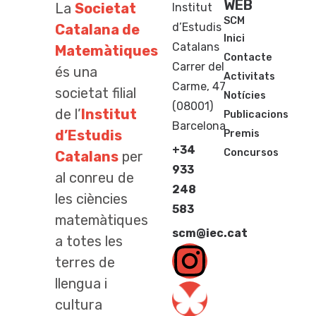
WEB
La
Societat
Institut
SCM
d’Estudis
Catalana de
Inici
Catalans
Matemàtiques
Contacte
Carrer del
és una
Activitats
Carme, 47
societat filial
Notícies
(08001)
de l’
Institut
Publicacions
Barcelona
d’Estudis
Premis
+34
Concursos
Catalans
per
933
al conreu de
248
les ciències
583
matemàtiques
scm@iec.cat
a totes les
terres de
llengua i
cultura