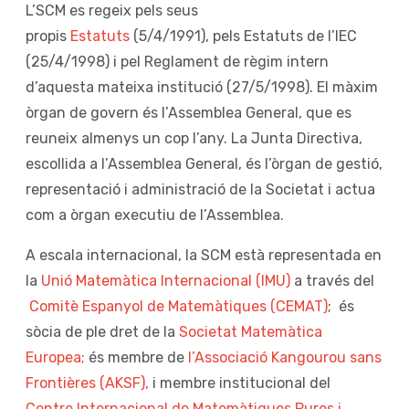
L’SCM es regeix pels seus
propis
Estatuts
(5/4/1991), pels Estatuts de l’IEC
(25/4/1998) i pel Reglament de règim intern
d’aquesta mateixa institució (27/5/1998). El màxim
òrgan de govern és l’Assemblea General, que es
reuneix almenys un cop l’any. La Junta Directiva,
escollida a l’Assemblea General, és l’òrgan de gestió,
representació i administració de la Societat i actua
com a òrgan executiu de l’Assemblea.
A escala internacional, la SCM està representada en
la
Unió Matemàtica Internacional (IMU)
a través del
Co
mitè Espanyol de Matemàtiques (CEMAT)
;
és
sòcia de ple dret de la
Societat Matemàtica
Europea;
és membre de
l’Associació Kangourou sans
Frontières (AKSF),
i membre institucional del
Centre Internacional de Matemàtiques Pures i