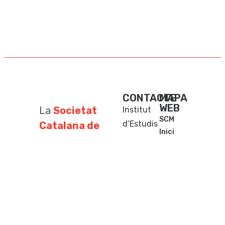
CONTACTE
MAPA
WEB
La
Societat
Institut
SCM
d’Estudis
Catalana de
Inici
Catalans
Matemàtiques
Contacte
Carrer del
és una
Activitats
Carme, 47
societat filial
Notícies
(08001)
de l’
Institut
Publicacions
Barcelona
d’Estudis
Premis
+34
Concursos
Catalans
per