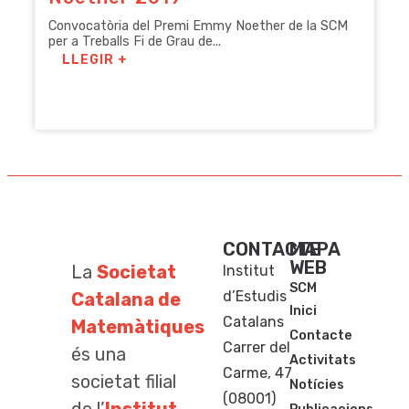
Convocatòria del Premi Emmy Noether de la SCM
per a Treballs Fi de Grau de...
LLEGIR +
CONTACTE
MAPA
WEB
La
Societat
Institut
SCM
d’Estudis
Catalana de
Inici
Catalans
Matemàtiques
Contacte
Carrer del
és una
Activitats
Carme, 47
societat filial
Notícies
(08001)
de l’
Institut