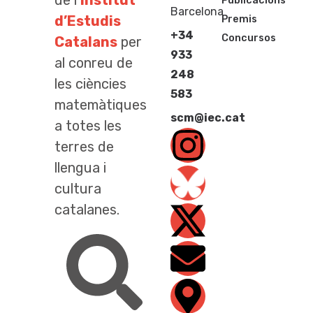
Publicacions
Barcelona
d’Estudis
Premis
+34
Concursos
Catalans
per
933
al conreu de
248
les ciències
583
matemàtiques
scm@iec.cat
a totes les
terres de
llengua i
cultura
catalanes.