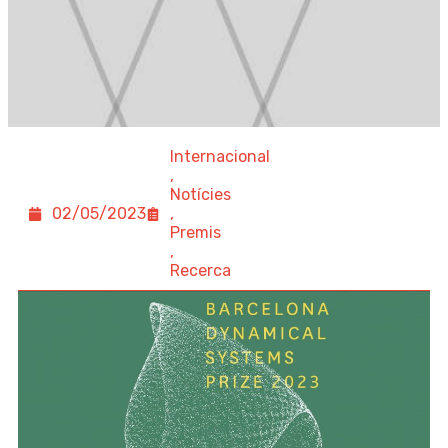
Internacional
,
Notícies
02/05/2023
,
Premis
,
Recerca