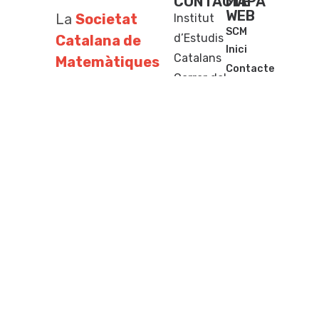
CONTACTE
MAPA
WEB
La
Societat
Institut
SCM
d’Estudis
Catalana de
Inici
Catalans
Matemàtiques
Contacte
Carrer del
és una
Activitats
Carme, 47
societat filial
Notícies
(08001)
de l’
Institut
Publicacions
Barcelona
d’Estudis
Premis
+34
Concursos
Catalans
per
933
al conreu de
248
les ciències
583
matemàtiques
scm@iec.cat
a totes les
terres de
llengua i
cultura