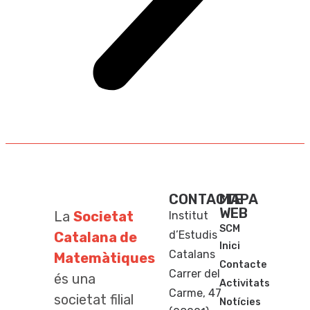
CONTACTE
MAPA
WEB
La
Societat
Institut
SCM
d’Estudis
Catalana de
Inici
Catalans
Matemàtiques
Contacte
Carrer del
és una
Activitats
Carme, 47
societat filial
Notícies