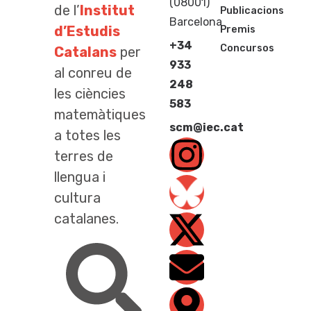
(08001)
de l’
Institut
Publicacions
Barcelona
d’Estudis
Premis
+34
Concursos
Catalans
per
933
al conreu de
248
les ciències
583
matemàtiques
scm@iec.cat
a totes les
terres de
llengua i
cultura
catalanes.