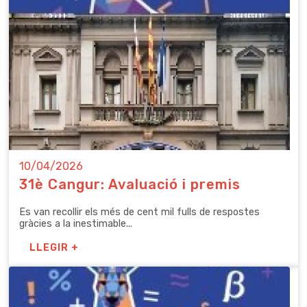
10/04/2026
31è Cangur: Avaluació i premis
Es van recollir els més de cent mil fulls de respostes
gràcies a la inestimable...
LLEGIR +