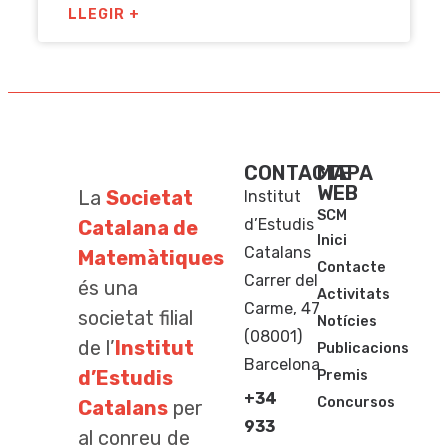
LLEGIR +
CONTACTE
MAPA
WEB
La
Societat
Institut
SCM
d’Estudis
Catalana de
Inici
Catalans
Matemàtiques
Contacte
Carrer del
és una
Activitats
Carme, 47
societat filial
Notícies
(08001)
de l’
Institut
Publicacions
Barcelona
d’Estudis
Premis
+34
Concursos
Catalans
per
933
al conreu de