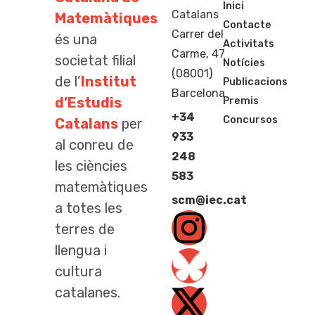
Inici
Catalans
Matemàtiques
Contacte
Carrer del
és una
Activitats
Carme, 47
societat filial
Notícies
(08001)
de l’
Institut
Publicacions
Barcelona
d’Estudis
Premis
+34
Concursos
Catalans
per
933
al conreu de
248
les ciències
583
matemàtiques
scm@iec.cat
a totes les
terres de
llengua i
cultura
catalanes.