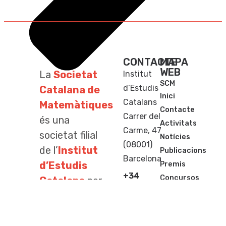
CONTACTE
MAPA
WEB
La
Societat
Institut
SCM
d’Estudis
Catalana de
Inici
Catalans
Matemàtiques
Contacte
Carrer del
és una
Activitats
Carme, 47
societat filial
Notícies
(08001)
de l’
Institut
Publicacions
Barcelona
d’Estudis
Premis
+34
Concursos
Catalans
per
933
al conreu de
248
les ciències
583
matemàtiques