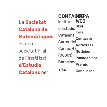
CONTACTE
MAPA
WEB
La
Societat
Institut
SCM
d’Estudis
Catalana de
Inici
Catalans
Matemàtiques
Contacte
Carrer del
és una
Activitats
Carme, 47
societat filial
Notícies
(08001)
de l’
Institut
Publicacions
Barcelona
d’Estudis
Premis
+34
Concursos
Catalans
per
933
al conreu de
248
les ciències
583
matemàtiques
scm@iec.cat
a totes les