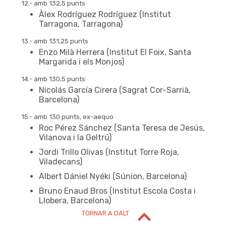
12.- amb 132,5 punts
Àlex Rodríguez Rodríguez (Institut
Tarragona, Tarragona)
13.- amb 131,25 punts
Enzo Milà Herrera (Institut El Foix, Santa
Margarida i els Monjos)
14.- amb 130,5 punts
Nicolás García Cirera (Sagrat Cor-Sarrià,
Barcelona)
15.- amb 130 punts, ex-aequo
Roc Pérez Sánchez (Santa Teresa de Jesús,
Vilanova i la Geltrú)
Jordi Trillo Olivas (Institut Torre Roja,
NIVELL DE 2n D'ESO
Viladecans)
Albert Dániel Nyéki (Súnion, Barcelona)
Bruno Enaud Bros (Institut Escola Costa i
Llobera, Barcelona)
TORNAR A DALT