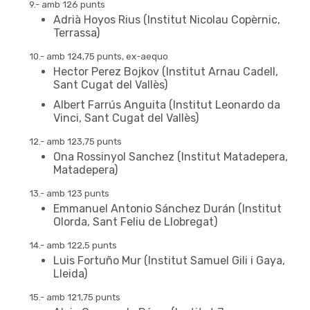
9.- amb 126 punts
Adrià Hoyos Rius (Institut Nicolau Copèrnic,
Terrassa)
10.- amb 124,75 punts, ex-aequo
Hector Perez Bojkov (Institut Arnau Cadell,
Sant Cugat del Vallès)
Albert Farrús Anguita (Institut Leonardo da
Vinci, Sant Cugat del Vallès)
12.- amb 123,75 punts
Ona Rossinyol Sanchez (Institut Matadepera,
Matadepera)
13.- amb 123 punts
Emmanuel Antonio Sánchez Durán (Institut
Olorda, Sant Feliu de Llobregat)
14.- amb 122,5 punts
Luis Fortuño Mur (Institut Samuel Gili i Gaya,
NIVELL DE 1r DE BATX
Lleida)
15.- amb 121,75 punts