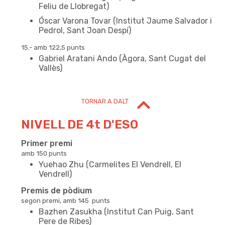
Feliu de Llobregat)
Óscar Varona Tovar (Institut Jaume Salvador i
NIVELL DE 4t D'ESO
Pedrol, Sant Joan Despí)
15.- amb 122,5 punts
Gabriel Aratani Ando (Àgora, Sant Cugat del
Vallès)
TORNAR A DALT
NIVELL DE 4t D'ESO
Primer premi
amb 150 punts
Yuehao Zhu (Carmelites El Vendrell, El
Vendrell)
Premis de pòdium
segon premi, amb 145 punts
Bazhen Zasukha (Institut Can Puig, Sant
Pere de Ribes)