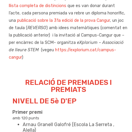
llista completa de distincions
que es van donar durant
l’acte, cada persona premiada va rebre un diploma honorífic,
una
publicació sobre la 31a edició de la prova Cangur
, un joc
de taula (
REVERSO
) amb idees matemàtiques (comentat en
la publicació anterior) i la invitació al Campus-Cangur que –
NIVELL DE 5è D'EP
per encàrrec de la SCM– organitza
eXplorium – Associació
de lleure STEM
(vegeu
https://explorium.cat/campus-
cangur
)
RELACIÓ DE PREMIADES I
PREMIATS
NIVELL DE 5è D'EP
Primer premi
amb 120 punts
Arnau Granell Galofré (Escola La Serreta ,
Alella)