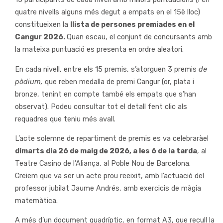
quatre nivells alguns més degut a empats en el 15è lloc)
constitueixen la
llista de persones premiades en el
Cangur 2026.
Quan escau, el conjunt de concursants amb
la mateixa puntuació es presenta en ordre aleatori.
En cada nivell, entre els 15 premis, s’atorguen 3 premis
de
pòdium,
que reben medalla de premi Cangur (or, plata i
bronze, tenint en compte també els empats que s’han
observat). Podeu consultar tot el detall fent clic als
requadres que teniu més avall.
L’acte solemne de repartiment de premis es va celebraràel
dimarts dia 26 de maig de 2026, a les 6 de la tarda
, al
Teatre Casino de l’Aliança, al Poble Nou de Barcelona.
Creiem que va ser un acte prou reeixit, amb l’actuació del
professor jubilat Jaume Andrés, amb exercicis de màgia
matemàtica.
A més d’un document quadríptic, en format A3, que recull la