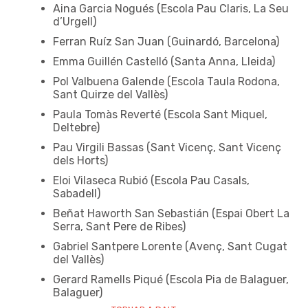
Aina Garcia Nogués (Escola Pau Claris, La Seu
d’Urgell)
Ferran Ruíz San Juan (Guinardó, Barcelona)
Emma Guillén Castelló (Santa Anna, Lleida)
Pol Valbuena Galende (Escola Taula Rodona,
Sant Quirze del Vallès)
Paula Tomàs Reverté (Escola Sant Miquel,
Deltebre)
Pau Virgili Bassas (Sant Vicenç, Sant Vicenç
dels Horts)
Eloi Vilaseca Rubió (Escola Pau Casals,
Sabadell)
NIVELL DE 1r D'ESO
Beñat Haworth San Sebastián (Espai Obert La
Serra, Sant Pere de Ribes)
Gabriel Santpere Lorente (Avenç, Sant Cugat
del Vallès)
Gerard Ramells Piqué (Escola Pia de Balaguer,
Balaguer)