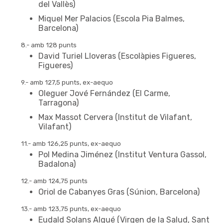
del Vallès)
Miquel Mer Palacios (Escola Pia Balmes,
Barcelona)
8.- amb 128 punts
David Turiel Lloveras (Escolàpies Figueres,
Figueres)
9.- amb 127,5 punts, ex-aequo
Oleguer Jové Fernández (El Carme,
Tarragona)
Max Massot Cervera (Institut de Vilafant,
Vilafant)
11.- amb 126,25 punts, ex-aequo
Pol Medina Jiménez (Institut Ventura Gassol,
Badalona)
12.- amb 124,75 punts
Oriol de Cabanyes Gras (Súnion, Barcelona)
13.- amb 123,75 punts, ex-aequo
Eudald Solans Algué (Virgen de la Salud, Sant