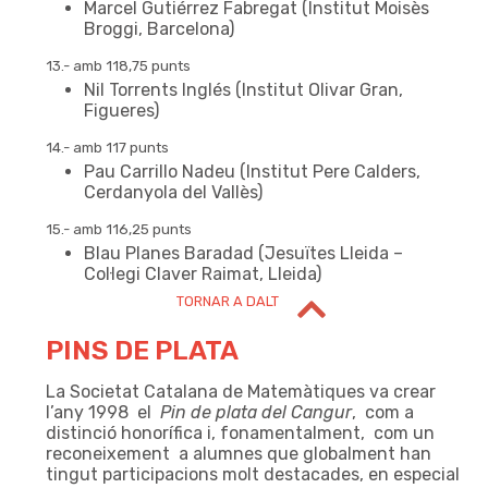
Marcel Gutiérrez Fabregat (Institut Moisès
Broggi, Barcelona)
13.- amb 118,75 punts
Nil Torrents Inglés (Institut Olivar Gran,
Figueres)
PINS DE PLATA
14.- amb 117 punts
Pau Carrillo Nadeu (Institut Pere Calders,
Cerdanyola del Vallès)
15.- amb 116,25 punts
Blau Planes Baradad (Jesuïtes Lleida –
Col·legi Claver Raimat, Lleida)
TORNAR A DALT
PINS DE PLATA
La Societat Catalana de Matemàtiques va crear
l’any 1998 el
Pin de plata del Cangur
, com a
distinció honorífica i, fonamentalment, com un
reconeixement a alumnes que globalment han
tingut participacions molt destacades, en especial