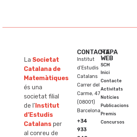
CONTACTE
MAPA
WEB
La
Societat
Institut
SCM
d’Estudis
Catalana de
Inici
Catalans
Matemàtiques
Contacte
Carrer del
és una
Activitats
Carme, 47
societat filial
Notícies
(08001)
de l’
Institut
Publicacions
Barcelona
d’Estudis
Premis
+34
Concursos
Catalans
per
933
al conreu de