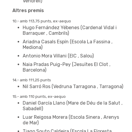
Vendrell)
Altres premis
10.- amb 113,75 punts, ex-aequo
Hugo Fernández Yébenes (Cardenal Vidal i
Barraquer , Cambrils)
Ariadna Casals Espín (Escola La Fassina ,
Mediona)
Antonio Mora Villani (EIC , Salou)
Naia Pradas Puig-Pey (Jesuïtes El Clot ,
Barcelona)
14.- amb 111,25 punts
Nil Sarró Ros (Vedruna Tarragona , Tarragona)
15.- amb 110 punts, ex-aequo
Daniel García Llano (Mare de Déu de la Salut ,
Sabadell)
NIVELL DE 6è D'EP
Luar Reigosa Morera (Escola Sinera , Arenys
de Mar)
Tiago Souto Caldeira (Escola La Floresta ,