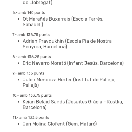
de Llobregat)
6.- amb 140 punts
Ot Marañés Buxarrais (Escola Tarrés,
Sabadell)
7.- amb 138,75 punts
Adrian Pravdukhin (Escola Pia de Nostra
Senyora, Barcelona)
8.- amb 136,25 punts
Eric Navarro Morató (Infant Jesús, Barcelona)
9.- amb 135 punts
Julen Mendoza Herter (Institut de Pallejà,
Pallejà)
10.- amb 133,75 punts
Keian Belaïd Sands (Jesuïtes Gràcia – Kostka,
Barcelona)
11.- amb 133.5 punts
Jan Molina Clofent (Gem, Mataró)