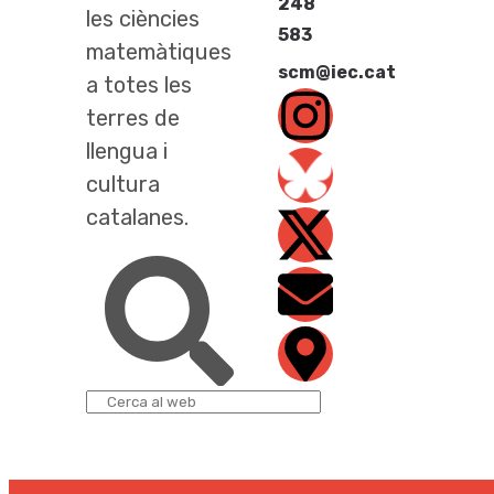
248
les ciències
583
matemàtiques
scm@iec.cat
a totes les
terres de
llengua i
cultura
catalanes.