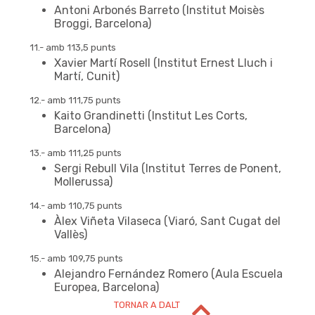
Antoni Arbonés Barreto (Institut Moisès
Broggi, Barcelona)
11.- amb 113,5 punts
Xavier Martí Rosell (Institut Ernest Lluch i
Martí, Cunit)
12.- amb 111,75 punts
Kaito Grandinetti (Institut Les Corts,
Barcelona)
13.- amb 111,25 punts
Sergi Rebull Vila (Institut Terres de Ponent,
Mollerussa)
NIVELL DE 2n DE BATX
14.- amb 110,75 punts
Àlex Viñeta Vilaseca (Viaró, Sant Cugat del
Vallès)
15.- amb 109,75 punts
Alejandro Fernández Romero (Aula Escuela
Europea, Barcelona)
TORNAR A DALT