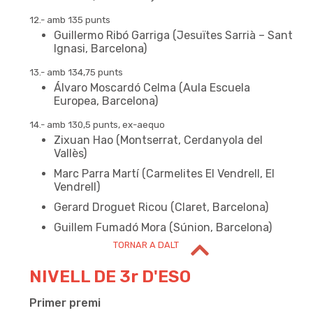
12.- amb 135 punts
Guillermo Ribó Garriga (Jesuïtes Sarrià – Sant
Ignasi, Barcelona)
13.- amb 134,75 punts
Álvaro Moscardó Celma (Aula Escuela
Europea, Barcelona)
14.- amb 130,5 punts, ex-aequo
NIVELL DE 3r D'ESO
Zixuan Hao (Montserrat, Cerdanyola del
Vallès)
Marc Parra Martí (Carmelites El Vendrell, El
Vendrell)
Gerard Droguet Ricou (Claret, Barcelona)
Guillem Fumadó Mora (Súnion, Barcelona)
TORNAR A DALT
NIVELL DE 3r D'ESO
Primer premi