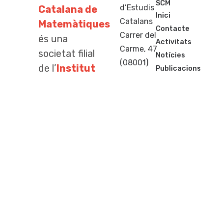
SCM
d’Estudis
Catalana de
Inici
Catalans
Matemàtiques
Contacte
Carrer del
és una
Activitats
Carme, 47
societat filial
Notícies
(08001)
de l’
Institut
Publicacions
Barcelona
d’Estudis
Premis
+34
Concursos
Catalans
per
933
al conreu de
248
les ciències
583
matemàtiques
scm@iec.cat
a totes les
terres de
llengua i
cultura
catalanes.