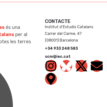
CONTACTE
es
és una
Institut d’Estudis Catalans
Carrer del Carme, 47
talans
per al
(08001) Barcelona
otes les terres
+34 933 248 583
scm@iec.cat