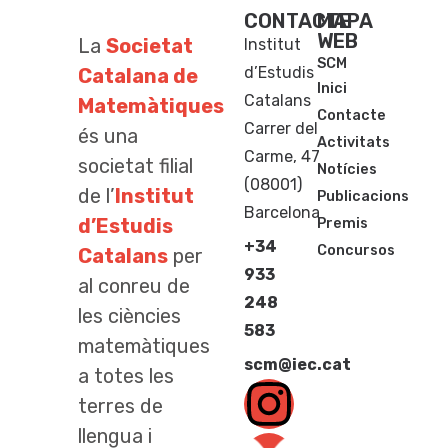
CONTACTE
MAPA
WEB
La
Societat
Institut
SCM
d’Estudis
Catalana de
Inici
Catalans
Matemàtiques
Contacte
Carrer del
és una
Activitats
Carme, 47
societat filial
Notícies
(08001)
de l’
Institut
Publicacions
Barcelona
d’Estudis
Premis
+34
Concursos
Catalans
per
933
al conreu de
248
les ciències
583
matemàtiques
scm@iec.cat
a totes les
terres de
llengua i